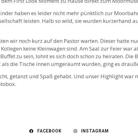
h dem First Look Moment zu Hause direkt zum Moormuse
linder haben es leider nicht mehr pünktlich zur Moorba
ellschaft leisten. Halb so wild, sie wurden kurzerhand 
ten wir noch kurz auf den Pastor warten. Dieser hatte nu
ollegen keine Kleinwagen sind. Am Saal zur Feier war alle
uffet zu sein, lohnt es sich doch schon zu heiraten. Die
st als die Tische innen umgeräumt wurden, ging es drauß
acht, getanzt und Spaß gehabt. Und unser Highlight war m
otobox.
FACEBOOK
INSTAGRAM