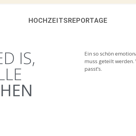
HOCHZEITSREPORTAGE
D IS,
Ein so schön emotiona
muss geteilt werden.
LLE
passt’s.
CHEN