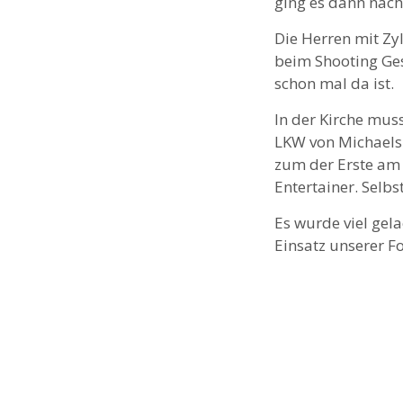
ging es dann nac
Die Herren mit Zy
beim Shooting Ges
schon mal da ist.
In der Kirche muss
LKW von Michaels K
zum der Erste am B
Entertainer. Selb
Es wurde viel gel
Einsatz unserer F