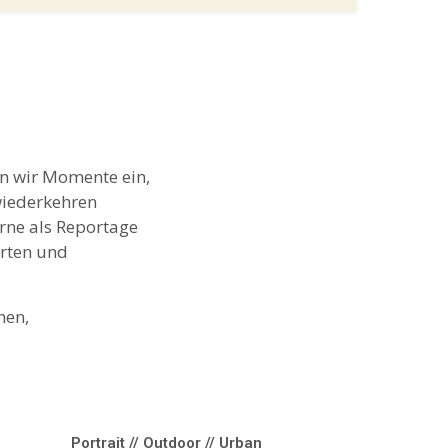
n wir Momente ein,
wiederkehren
rne als Reportage
erten und
hen,