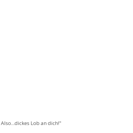
 Also...dickes Lob an dich!"
"Oh mein Gott, K
Wirklich. Oh me