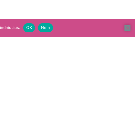
ändnis aus.
OK
Nein
FEEDBACK // ZUCKER FÜR SEELE
Bitte nehmen Sie sich die Zeit und teilen
Sie Ihre Erfahrung mit uns und anderen.